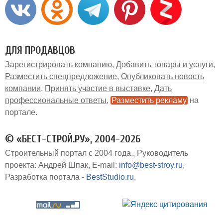
ДЛЯ ПРОДАВЦОВ
Зарегистрировать компанию
Добавить товары и услуги
Разместить спецпредложение
Опубликовать новость
компании
Принять участие в выставке
Дать
профессиональные ответы
Разместить рекламу
на
портале
© «БЕСТ-СТРОЙ.РУ», 2004-2026
Строительный портал с 2004 года.
Руководитель
проекта: Андрей Шпак
E-mail:
info@best-stroy.ru
Разработка портала -
BestStudio.ru