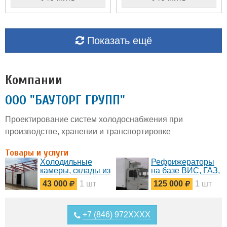
Показать ещё
Компании
ООО "БАУТОРГ ГРУПП"
Проектирование систем холодоснабжения при
производстве, хранении и транспортировке
Товары и услуги
Холодильные
Рефрижераторы
камеры, склады из
на базе ВИС, ГАЗ,
сендвич панелей
МАЗ, КАМАЗ,
43 000
1 шт
125 000
1 шт
ISUZU, FOTON,
HYUNDAI,KIA,
FORD, FIAT, BAW,
Hino
+7 (846) 972XXXX