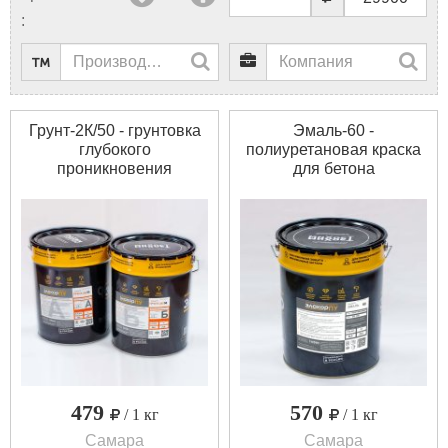
:
Грунт-2К/50 - грунтовка
Эмаль-60 -
глубокого
полиуретановая краска
проникновения
для бетона
Грунтовка глубокого
Полуглянцевая"Полиурета
проникновения –
краска для бетонных
Элакор-ПУ Грунт-2К/50 -
полов Элакор-ПУ
двухкомпонентная
Эмаль-60 – цветная
полиуретановая.
однокомпонентная
Специально
влагоотверждаемая
разработана для
полуглянцевая. Важное
эффективной пропитки
преимущество: может
бетона и других
наноситься при
капиллярно-пористых
отрицательных
материалов. Отличается
температурах (от мину
крайней
479
570
/ 1 кг
/ 1 кг
Самара
Самара