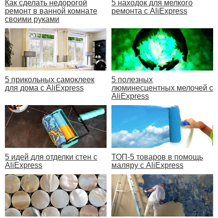
Как сделать недорогой
5 находок для мелкого
ремонт в ванной комнате
ремонта с AliExpress
своими руками
5 прикольных самоклеек
5 полезных
для дома с AliExpress
люминесцентных мелочей с
AliExpress
5 идей для отделки стен с
ТОП-5 товаров в помощь
AliExpress
маляру с AliExpress