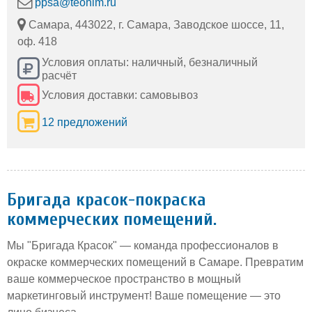
ppsa@teohim.ru
грунт. Для
высокой
грунтования
текучестью и
Самара, 443022, г. Самара, Заводское шоссе, 11,
бетонных,
эффективно
оф. 418
пескобетонных и т.
проникает в поры
п. поверхностей, а
бетона (2-4мм для
Условия оплаты: наличный, безналичный
также для
бетона М300).
расчёт
шпатлевания
После
поверхности в
полимеризации:
Условия доставки: самовывоз
смеси с песком.
высокая
Эффективно
износостойкость
12 предложений
закрыв
Бригада красок-покраска
коммерческих помещений.
Мы "Бригада Красок" — команда профессионалов в
окраске коммерческих помещений в Самаре. Превратим
ваше коммерческое пространство в мощный
маркетинговый инструмент! Ваше помещение — это