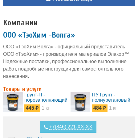
Компании
ООО «ТэоХим -Волга»
ООО «ТэоХим Волга» - официальный представитель
ООО «ТэоХим» - производителя материалов Элакор™
Надежные поставки, профессиональное выполнение
работ, подробные инструкции для самостоятельного
нанесения.
Товары и услуги
Грунт-П -
ПУ Грунт -
порозаполняющий
полиуретановый
грунт
грунт для бетона
445
1 кг
484
1 кг
полиуретановый
пропиточныйГрунт
Элакор-ПУ Грунт-
по бетону Элакор-
П -
ПУ -
порозаполняющий
однокомпонентный
+7(846) 221-XX-XX
однокомпонентный
полиуретановый
полиуретановый
грунт. Обладает