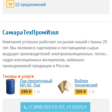
12 предложений
СамараТехПромИзол
Компания успешно работает на рынке нашей страны 25
лет. Мы являемся партнером и поставщиком сырья
ведущих производителей электроизоляционных, тепло-,
гидро-изоляционных материалов, кабельно-
проводниковой продукции в России.
Товары и услуги
Лак пропиточный
Войлок
МЛ-92, Лак
технический
пропиточный
грубошерстный,
190
1 кг
300
1 кг
ГФ-95, лак КО-916
полугрубошерстный
тонкошерстный и
детали из войлока
+7 (846)-333-XX-XX; +X (XXX)-X