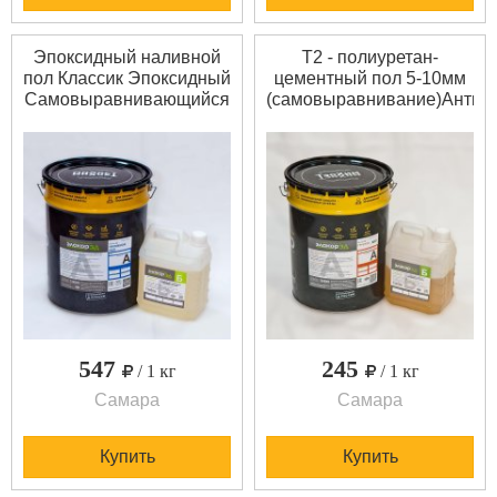
Эпоксидный наливной
Т2 - полиуретан-
пол Классик Эпоксидный
цементный пол 5-10мм
Самовыравнивающийся
(самовыравнивание)Антик
наливной пол Элакор-
грунт-эмаль Элакор-ЭД
ЭД Классик - цветной
Грунт-АКЗ -
двухкомпонентный
двухкомпонентная
состав. После
эпоксидная. Высокая
полимеризации образует
атмосферостойкость,
покрытие с высокоми
антикоррозионная и
декоративными
химическая стойкость.
свойствами, высокой
Прошел испытания в
прочностью и
независимой
износостойкостью,
(аккредитованной) ла
химической с
547
245
/ 1 кг
/ 1 кг
Самара
Самара
Купить
Купить