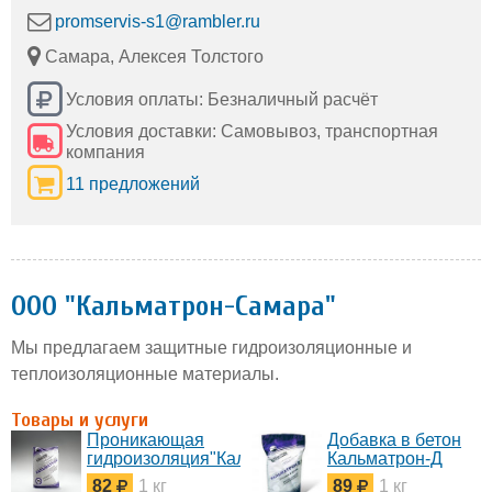
promservis-s1@rambler.ru
Самара, Алексея Толстого
Условия оплаты: Безналичный расчёт
Условия доставки: Самовывоз, транспортная
компания
11 предложений
ООО "Кальматрон-Самара"
Мы предлагаем защитные гидроизоляционные и
теплоизоляционные материалы.
Товары и услуги
Проникающая
Добавка в бетон
гидроизоляция"Кальматрон"
Кальматрон-Д
82
1 кг
89
1 кг