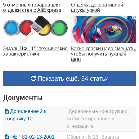
5 отменных товаров для
Отделка декоративной
отделки стен с AliExpress
штукатуркой
Эмаль ПФ-115: технические
Какие краски надо смешать,
характеристики
чтобы получить нужный
цвет
Показать ещё. 54 статьи
Документы
Дополнение 2 к
"Деревянные конструкции.
сборнику 10
Антисептирование и
огнезащита"
ФЕР 81-02-13-2001
Сборник N 13 "Защита