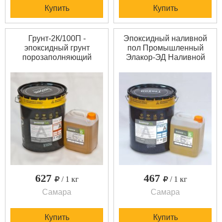
Купить
Купить
Грунт-2К/100П -
Эпоксидный наливной
эпоксидный грунт
пол Промышленный
порозаполняющий
Элакор-ЭД Наливной
"Элакор-ЭД"
пол Промышленный -
Грунт-2К/100П -
эпоксидный
порозаполняющая
самовыравнивающийся
эпоксидная грунтовка по
двухкомпонентный
бетону -
состав для устройства
двухкомпонентная. Для
наливных и
грунтования
кварцнаполненных
минеральных
покрытий полов в
капиллярно пористых и
помещениях со
металлических
средними и высокими
поверхностей при
нагрузками и фактурных
устройстве эпоксидных
окрасочн
627
467
/ 1 кг
/ 1 кг
и полиур
Самара
Самара
Купить
Купить