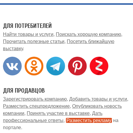
ДЛЯ ПОТРЕБИТЕЛЕЙ
Найти товары и услуги
Поискать хорошую компанию
Прочитать полезные статьи
Посетить ближайшую
выставку
ДЛЯ ПРОДАВЦОВ
Зарегистрировать компанию
Добавить товары и услуги
Разместить спецпредложение
Опубликовать новость
компании
Принять участие в выставке
Дать
профессиональные ответы
Разместить рекламу
на
портале