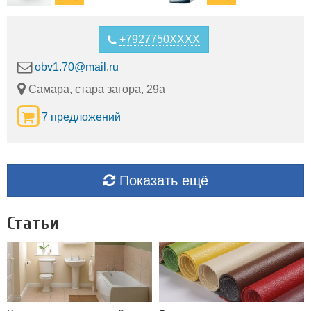
+7927750XXXX
obv1.70@mail.ru
Самара, стара загора, 29а
7 предложений
Показать ещё
Статьи