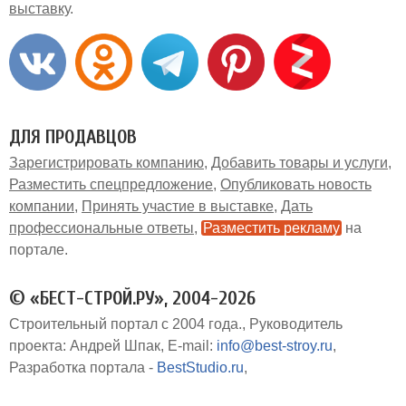
выставку
ДЛЯ ПРОДАВЦОВ
Зарегистрировать компанию
Добавить товары и услуги
Разместить спецпредложение
Опубликовать новость
компании
Принять участие в выставке
Дать
профессиональные ответы
Разместить рекламу
на
портале
© «БЕСТ-СТРОЙ.РУ», 2004-2026
Строительный портал с 2004 года.
Руководитель
проекта: Андрей Шпак
E-mail:
info@best-stroy.ru
Разработка портала -
BestStudio.ru