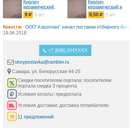
Кирпич
Кирпич
керамический,
керамический и
цокольный
силикатный,
9
1 шт
8,50
1 шт
Самара и
облицовочный
Самарская
Самара и
Новости:
область.
Самарская
ООО"Аэроплан" начал поставки отборного бутов
область.
19.06.2018
+7 (846) 244XXXX
stroypostavka@rambler.ru
Самара, ул. Белорусская 44-25
Скидки посетителям портала: посетителям
портала скидка 3 процента
Условия оплаты: предоплата
Условия доставки: доставка потребителю
11 предложений