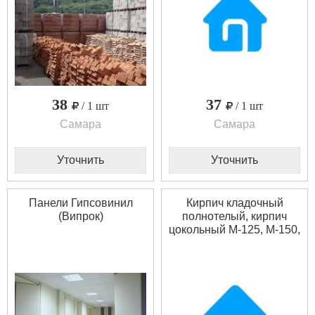
38
37
/ 1 шт
/ 1 шт
Самара
Самара
Уточнить
Уточнить
Панели Гипсовинил
Кирпич кладочный
(Випрок)
полнотелый, кирпич
цокольный М-125, М-150,
кирпич силикатный