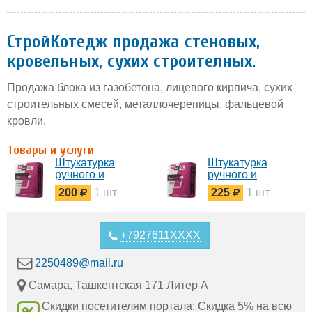
СтройКотедж продажа стеновых,
кровельных, сухих строителных.
Продажа блока из газобетона, лицевого кирпича, сухих
строительных смесей, металлочерепицы, фальцевой
кровли.
Товары и услуги
Штукатурка
Штукатурка
ручного и
ручного и
машинного
машинного
200
1 шт
225
1 шт
нанесения
нанесения
цементная,
гипсовая.
гипсовая, не
требующая
+7927611XXXX
шпаклевания на
прямую от
2250489@mail.ru
производителя.
Самара, Ташкентская 171 Литер А
Скидки посетителям портала: Скидка 5% на всю