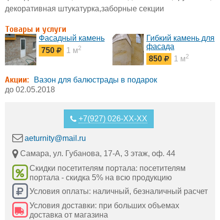
декоративная штукатурка,заборные секции
Товары и услуги
Фасадный камень
Гибкий камень для
фасада
2
750
1 м
2
850
1 м
Акции:
Вазон для балюстрады в подарок
до 02.05.2018
+7(927) 026-XX-XX
aeturnity@mail.ru
Самара, ул. Губанова, 17-А, 3 этаж, оф. 44
Скидки посетителям портала: посетителям
портала - скидка 5% на всю продукцию
Условия оплаты: наличный, безналичный расчет
Условия доставки: при больших объемах
доставка от магазина