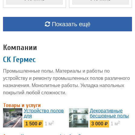
Показать ещё
Компании
CК Гермес
Промышленные полы. Материалы и работы по
устройству и ремонту промышленных полов различного
назначения. Монолитные работы. Укладка напольных
покрытий любой сложности.
Товары и услуги
Устройство полов
Декоративные
для
бесшовные полы
автомобильных
Ultratop Loft
2
2
1 500
1 м
3 000
1 м
паркингов,
автомастерских