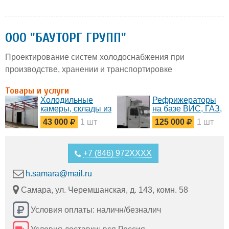
ООО "БАУТОРГ ГРУПП"
Проектирование систем холодоснабжения при
производстве, хранении и транспортировке
Товары и услуги
Холодильные
Рефрижераторы
камеры, склады из
на базе ВИС, ГАЗ,
сендвич панелей
МАЗ, КАМАЗ,
43 000
1 шт
125 000
1 шт
ISUZU, FOTON,
HYUNDAI,KIA,
FORD, FIAT, BAW,
Hino
+7 (846) 972XXXX
h.samara@mail.ru
Самара, ул. Черемшанская, д. 143, комн. 58
Условия оплаты: наличн/безналич