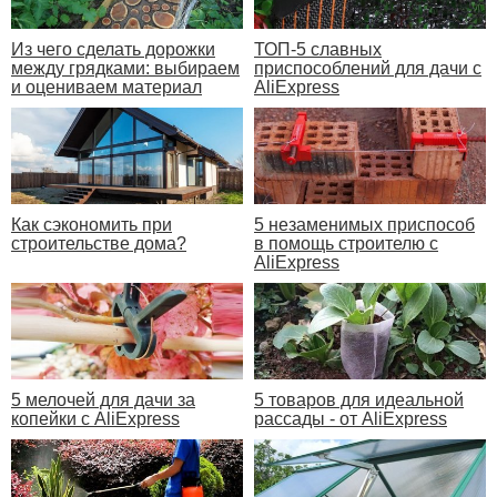
Из чего сделать дорожки
ТОП-5 славных
между грядками: выбираем
приспособлений для дачи с
и оцениваем материал
AliExpress
Как сэкономить при
5 незаменимых приспособ
строительстве дома?
в помощь строителю с
AliExpress
5 мелочей для дачи за
5 товаров для идеальной
копейки с AliExpress
рассады - от AliExpress